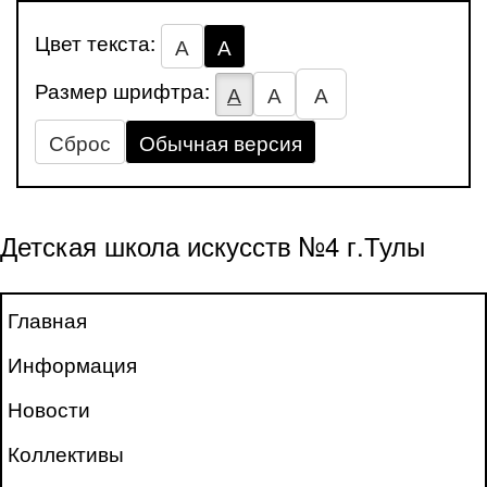
Цвет текста:
А
А
Размер шрифтра:
А
А
А
Сброс
Обычная версия
Детская школа искусств №4 г.Тулы
Главная
Информация
Новости
Коллективы