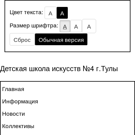
Цвет текста:
А
А
Размер шрифтра:
А
А
А
Сброс
Обычная версия
Детская школа искусств №4 г.Тулы
Главная
Информация
Новости
Коллективы