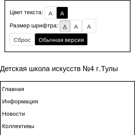
Цвет текста:
А
А
Размер шрифтра:
А
А
А
Сброс
Обычная версия
Детская школа искусств №4 г.Тулы
Главная
Информация
Новости
Коллективы