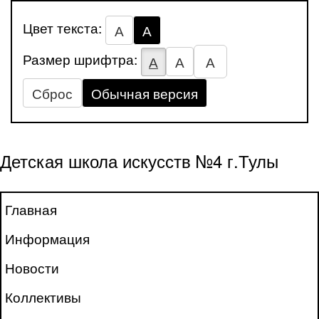
Цвет текста:
А
А
Размер шрифтра:
А
А
А
Сброс
Обычная версия
Детская школа искусств №4 г.Тулы
Главная
Информация
Новости
Коллективы