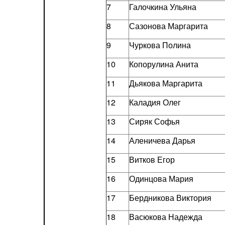
7
Галочкина Ульяна
8
Сазонова Маргарита
9
Чуркова Полина
10
Копорулина Анита
11
Дьякова Маргарита
12
Каладия Олег
13
Сиряк Софья
14
Аленичева Дарья
15
Витков Егор
16
Одинцова Мария
17
Бердникова Виктория
18
Васюкова Надежда