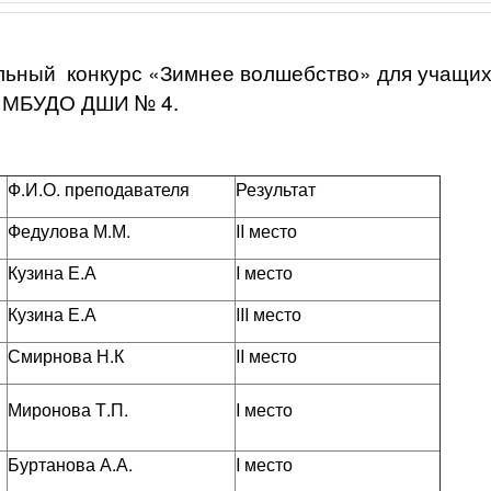
ольный конкурс «Зимнее волшебство» для учащи
МБУДО ДШИ № 4.
Ф.И.О. преподавателя
Результат
Федулова М.М.
II место
Кузина Е.А
I место
Кузина Е.А
III место
Смирнова Н.К
II место
Миронова Т.П.
I место
Буртанова А.А.
I место