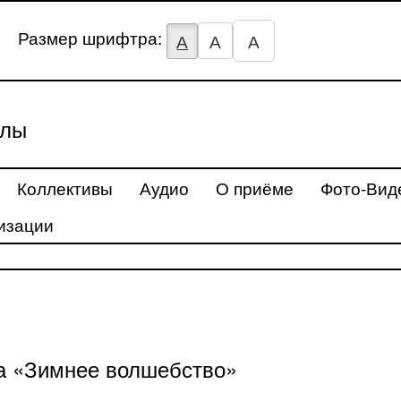
Размер шрифтра:
А
А
А
улы
Коллективы
Аудио
О приёме
Фото-Вид
изации
са «Зимнее волшебство»