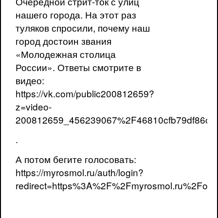
Очередной стрит-ток с улиц
нашего города. На этот раз
туляков спросили, почему наш
город достоин звания
«Молодежная столица
России». Ответы смотрите в
видео:
https://vk.com/public200812659?
z=video-
200812659_456239067%2F46810cfb79df86cfc
.
А потом бегите голосовать:
https://myrosmol.ru/auth/login?
redirect=https%3A%2F%2Fmyrosmol.ru%2Foa