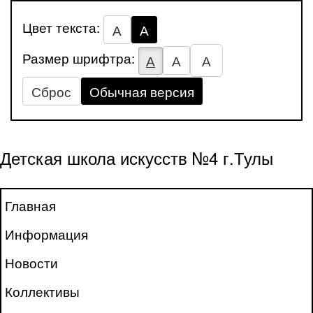
Цвет текста:
А
А
Размер шрифтра:
А
А
А
Сброс
Обычная версия
Детская школа искусств №4 г.Тулы
Главная
Информация
Новости
Коллективы