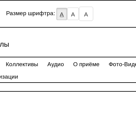
Размер шрифтра:
А
А
А
улы
Коллективы
Аудио
О приёме
Фото-Вид
изации