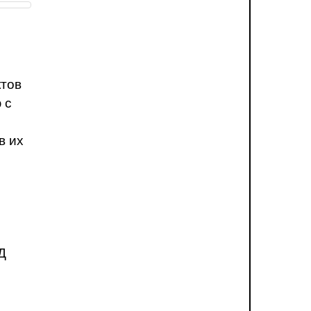
ктов
 с
в их
Д