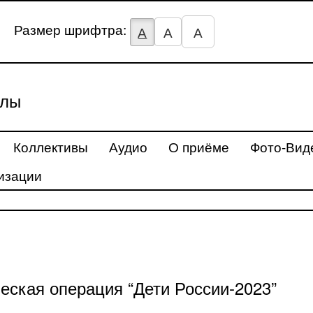
Размер шрифтра:
А
А
А
улы
Коллективы
Аудио
О приёме
Фото-Вид
изации
еская операция “Дети России-2023”