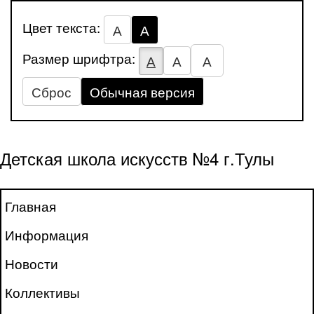
Цвет текста:
А
А
Размер шрифтра:
А
А
А
Сброс
Обычная версия
Детская школа искусств №4 г.Тулы
Главная
Информация
Новости
Коллективы