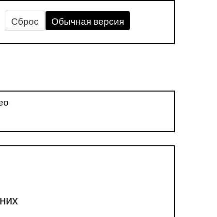
Сброс
Обычная версия
ео
них