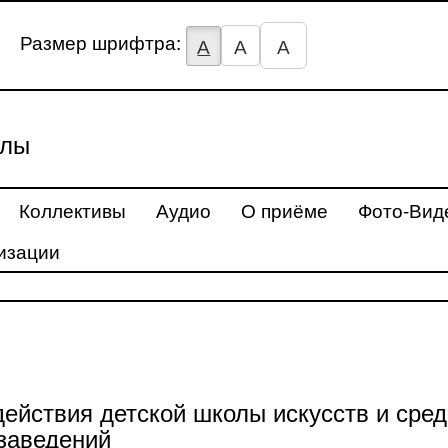
Размер шрифтра:
А
А
А
улы
Коллективы
Аудио
О приёме
Фото-Вид
изации
ействия детской школы искусств и сред
заведений