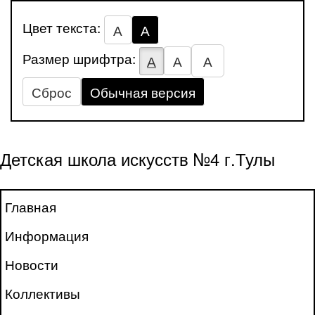
Цвет текста:
А
А
Размер шрифтра:
А
А
А
Сброс
Обычная версия
Детская школа искусств №4 г.Тулы
Главная
Информация
Новости
Коллективы