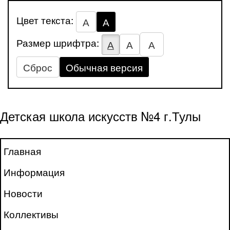
Цвет текста:
А
А
Размер шрифтра:
А
А
А
Сброс
Обычная версия
Детская школа искусств №4 г.Тулы
Главная
Информация
Новости
Коллективы