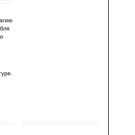
магию
мбля
го
туре.