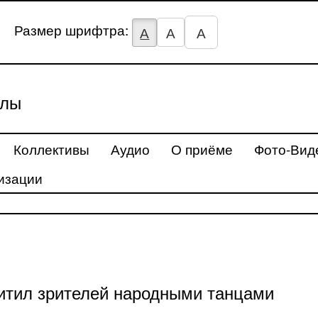
Размер шрифтра:
А
А
А
улы
Коллективы
Аудио
О приёме
Фото-Вид
изации
итил зрителей народными танцами