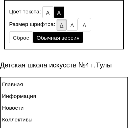
Цвет текста:
А
А
Размер шрифтра:
А
А
А
Сброс
Обычная версия
Детская школа искусств №4 г.Тулы
Главная
Информация
Новости
Коллективы