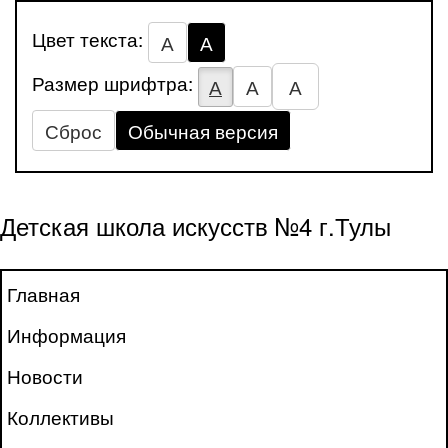
Цвет текста:
А
А
Размер шрифтра:
А
А
А
Сброс
Обычная версия
Детская школа искусств №4 г.Тулы
Главная
Информация
Новости
Коллективы