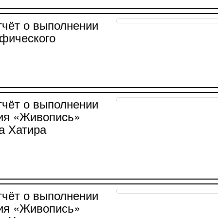
тчёт о выполнении
афического
тчёт о выполнении
ния «Живопись»
а Хатира
тчёт о выполнении
ния «Живопись»