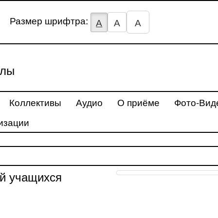
Размер шрифтра:
А
А
А
улы
Коллективы
Аудио
О приёме
Фото-Вид
изации
ий учащихся